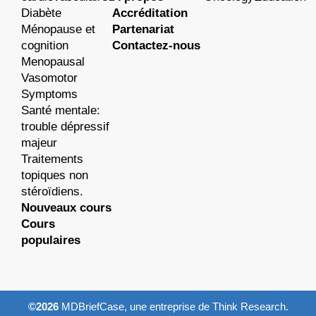
Diabète
Accréditation
Ménopause et
Partenariat
cognition
Contactez-nous
Menopausal
Vasomotor
Symptoms
Santé mentale:
trouble dépressif
majeur
Traitements
topiques non
stéroïdiens.
Nouveaux cours
Cours
populaires
©2026
MDBriefCase, une entreprise de Think Research.