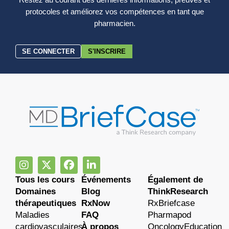
protocoles et améliorez vos compétences en tant que
pharmacien.
SE CONNECTER
S'INSCRIRE
Tous les cours
Événements
Également de
Domaines
Blog
ThinkResearch
thérapeutiques
RxNow
RxBriefcase
Maladies
FAQ
Pharmapod
cardiovasculaires
À propos
OncologyEducation