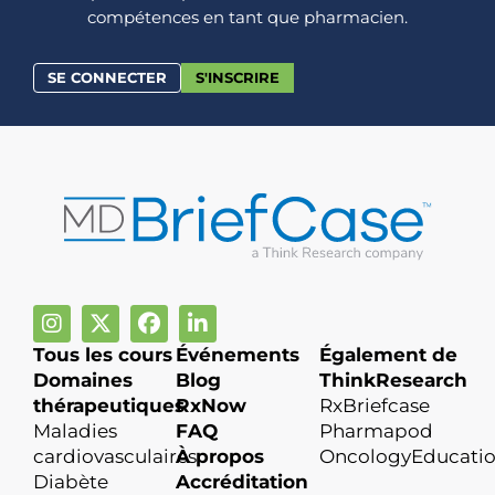
compétences en tant que pharmacien.
SE CONNECTER
S'INSCRIRE
Tous les cours
Événements
Également de
Domaines
Blog
ThinkResearch
thérapeutiques
RxNow
RxBriefcase
Maladies
FAQ
Pharmapod
cardiovasculaires
À propos
OncologyEducati
Diabète
Accréditation