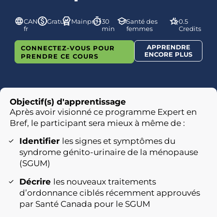
CAN-
Gratuit
Mainpro+
30
Santé des
0.5
fr
min
femmes
Credits
APPRENDRE
CONNECTEZ-VOUS POUR
ENCORE PLUS
PRENDRE CE COURS
Objectif(s) d'apprentissage
Après avoir visionné ce programme Expert en
Bref, le participant sera mieux à même de :
Identifier
les signes et symptômes du
syndrome génito-urinaire de la ménopause
(SGUM)
Décrire
les nouveaux traitements
d’ordonnance ciblés récemment approuvés
par Santé Canada pour le SGUM