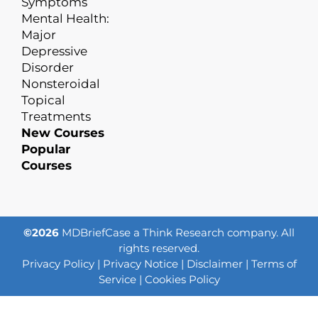
Symptoms
Mental Health:
Major
Depressive
Disorder
Nonsteroidal
Topical
Treatments
New Courses
Popular
Courses
©2026
MDBriefCase a Think Research company. All
rights reserved.
Privacy Policy
|
Privacy Notice
|
Disclaimer
|
Terms of
Service
|
Cookies Policy