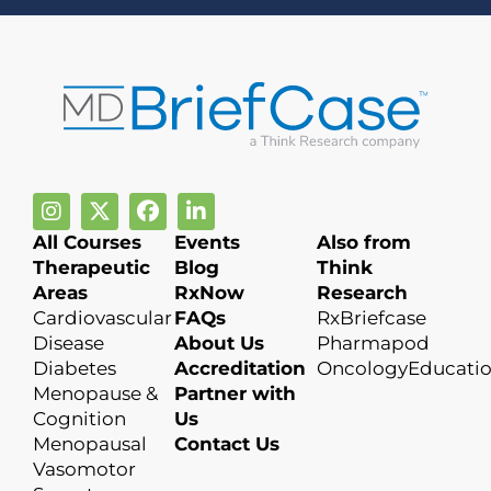
All Courses
Events
Also from
Therapeutic
Blog
Think
Areas
RxNow
Research
Cardiovascular
FAQs
RxBriefcase
Disease
About Us
Pharmapod
Diabetes
Accreditation
OncologyEducati
Menopause &
Partner with
Cognition
Us
Menopausal
Contact Us
Vasomotor