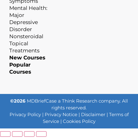
Symptoms
Mental Health:
Major
Depressive
Disorder
Nonsteroidal
Topical
Treatments
New Courses
Popular
Courses
©2026
MDBriefCase a Think Research company. All
rights reserved.
Privacy Policy
|
Privacy Notice
|
Disclaimer
|
Terms of
Service
|
Cookies Policy