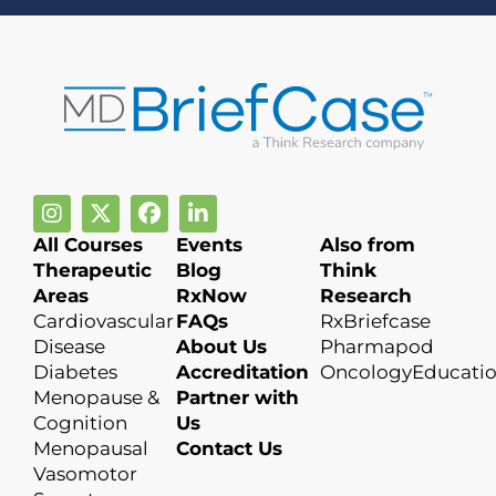
All Courses
Events
Also from
Therapeutic
Blog
Think
Areas
RxNow
Research
Cardiovascular
FAQs
RxBriefcase
Disease
About Us
Pharmapod
Diabetes
Accreditation
OncologyEducati
Menopause &
Partner with
Cognition
Us
Menopausal
Contact Us
Vasomotor