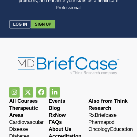
protocols, and enhance your skills as a healthcare
Professional.
LOG IN
SIGN UP
All Courses
Events
Also from Think
Therapeutic
Blog
Research
Areas
RxNow
RxBriefcase
Cardiovascular
FAQs
Pharmapod
Disease
About Us
OncologyEducation
Diabetes
Accreditation