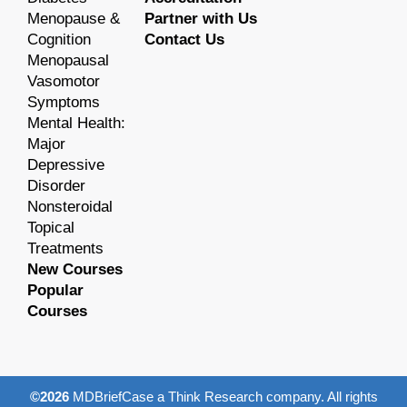
Menopause &
Partner with Us
Cognition
Contact Us
Menopausal
Vasomotor
Symptoms
Mental Health:
Major
Depressive
Disorder
Nonsteroidal
Topical
Treatments
New Courses
Popular
Courses
©2026
MDBriefCase a Think Research company. All rights