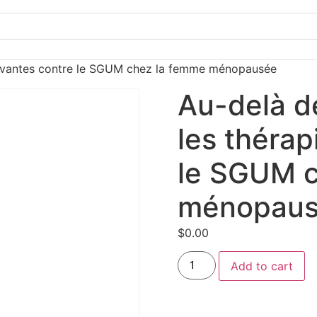
innovantes contre le SGUM chez la femme ménopausée
Au-delà de
les thérap
le SGUM c
ménopau
$
0.00
Add to cart