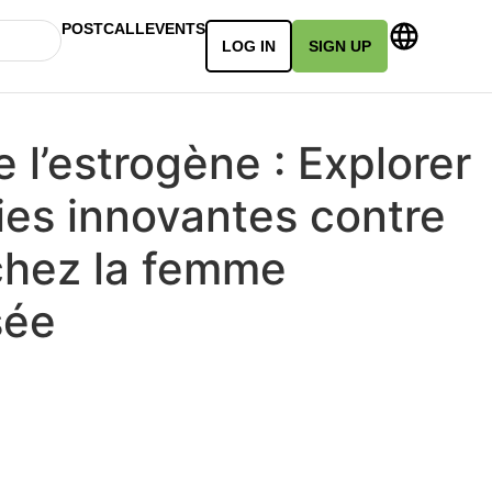
POSTCALL
EVENTS
LOG IN
SIGN UP
 l’estrogène : Explorer
ies innovantes contre
hez la femme
sée