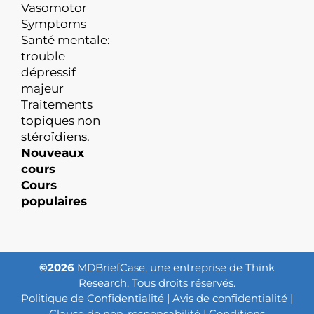
Vasomotor
Symptoms
Santé mentale:
trouble
dépressif
majeur
Traitements
topiques non
stéroïdiens.
Nouveaux
cours
Cours
populaires
©2026
MDBriefCase, une entreprise de Think
Research. Tous droits réservés.
Politique de Confidentialité
|
Avis de confidentialité
|
Clause de non-responsabilité
|
Conditions