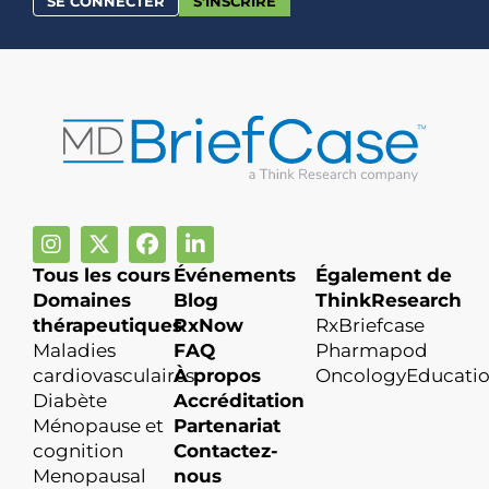
SE CONNECTER
S'INSCRIRE
Tous les cours
Événements
Également de
Domaines
Blog
ThinkResearch
thérapeutiques
RxNow
RxBriefcase
Maladies
FAQ
Pharmapod
cardiovasculaires
À propos
OncologyEducati
Diabète
Accréditation
Ménopause et
Partenariat
cognition
Contactez-
Menopausal
nous