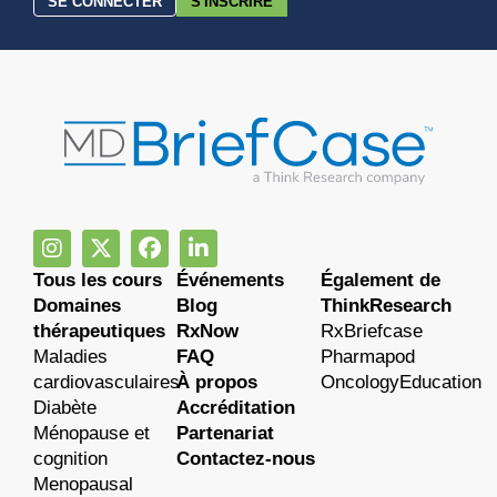
SE CONNECTER
S'INSCRIRE
Tous les cours
Événements
Également de
Domaines
Blog
ThinkResearch
thérapeutiques
RxNow
RxBriefcase
Maladies
FAQ
Pharmapod
cardiovasculaires
À propos
OncologyEducation
Diabète
Accréditation
Ménopause et
Partenariat
cognition
Contactez-nous
Menopausal