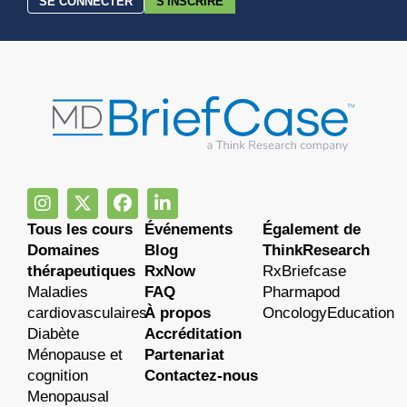
SE CONNECTER
S'INSCRIRE
Tous les cours
Événements
Également de
Domaines
Blog
ThinkResearch
thérapeutiques
RxNow
RxBriefcase
Maladies
FAQ
Pharmapod
cardiovasculaires
À propos
OncologyEducation
Diabète
Accréditation
Ménopause et
Partenariat
cognition
Contactez-nous
Menopausal