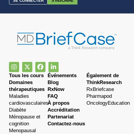
SE CONNECTER
S'INSCRIRE
Tous les cours
Événements
Également de
Domaines
Blog
ThinkResearch
thérapeutiques
RxNow
RxBriefcase
Maladies
FAQ
Pharmapod
cardiovasculaires
À propos
OncologyEducation
Diabète
Accréditation
Ménopause et
Partenariat
cognition
Contactez-nous
Menopausal