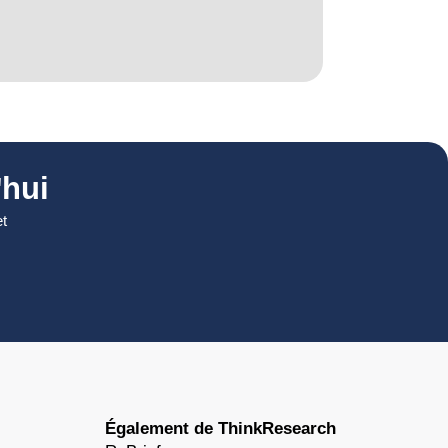
hui
et
Également de ThinkResearch