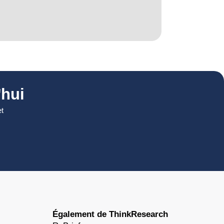
hui
et
Également de ThinkResearch