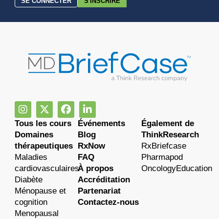
SE CONNECTER
S'INSCRIRE
Tous les cours
Événements
Également de
Domaines
Blog
ThinkResearch
thérapeutiques
RxNow
RxBriefcase
Maladies
FAQ
Pharmapod
cardiovasculaires
À propos
OncologyEducation
Diabète
Accréditation
Ménopause et
Partenariat
cognition
Contactez-nous
Menopausal