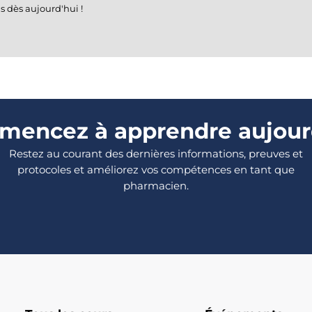
s dès aujourd'hui !
encez à apprendre aujour
Restez au courant des dernières informations, preuves et
protocoles et améliorez vos compétences en tant que
pharmacien.