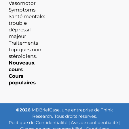
Vasomotor
Symptoms
Santé mentale:
trouble
dépressif
majeur
Traitements
topiques non
stéroïdiens.
Nouveaux
cours
Cours
populaires
©2026
MDBriefCase, une entreprise de Think
Research. Tous droits réservés.
Politique de Confidentialité
|
Avis de confidentialité
|
Clause de non-responsabilité
|
Conditions