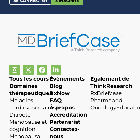
SE CONNECTER
S'INSCRIRE
Tous les cours
Événements
Également de
Domaines
Blog
ThinkResearch
thérapeutiques
RxNow
RxBriefcase
Maladies
FAQ
Pharmapod
cardiovasculaires
À propos
OncologyEducati
Diabète
Accréditation
Ménopause et
Partenariat
cognition
Contactez-
Menopausal
nous