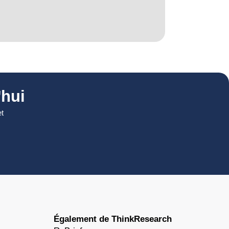
hui
et
Également de ThinkResearch