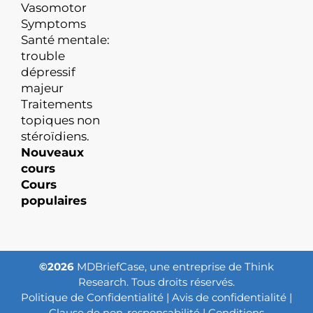
Vasomotor
Symptoms
Santé mentale:
trouble
dépressif
majeur
Traitements
topiques non
stéroïdiens.
Nouveaux
cours
Cours
populaires
©2026
MDBriefCase, une entreprise de Think
Research. Tous droits réservés.
Politique de Confidentialité
|
Avis de confidentialité
|
Clause de non-responsabilité
|
Conditions