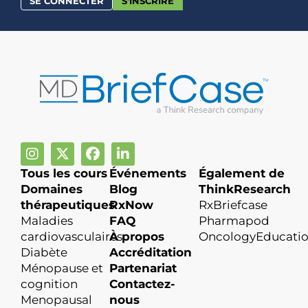
SE CONNECTER
S'INSCRIRE
Tous les cours
Événements
Également de
Domaines
Blog
ThinkResearch
thérapeutiques
RxNow
RxBriefcase
Maladies
FAQ
Pharmapod
cardiovasculaires
À propos
OncologyEducati
Diabète
Accréditation
Ménopause et
Partenariat
cognition
Contactez-
Menopausal
nous