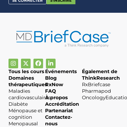
SE CONNECTER
S'INSCRIRE
Tous les cours
Événements
Également de
Domaines
Blog
ThinkResearch
thérapeutiques
RxNow
RxBriefcase
Maladies
FAQ
Pharmapod
cardiovasculaires
À propos
OncologyEducati
Diabète
Accréditation
Ménopause et
Partenariat
cognition
Contactez-
Menopausal
nous