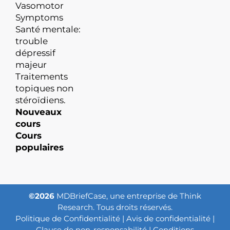
Vasomotor
Symptoms
Santé mentale:
trouble
dépressif
majeur
Traitements
topiques non
stéroïdiens.
Nouveaux
cours
Cours
populaires
©2026
MDBriefCase, une entreprise de Think
Research. Tous droits réservés.
Politique de Confidentialité
|
Avis de confidentialité
|
Clause de non-responsabilité
|
Conditions