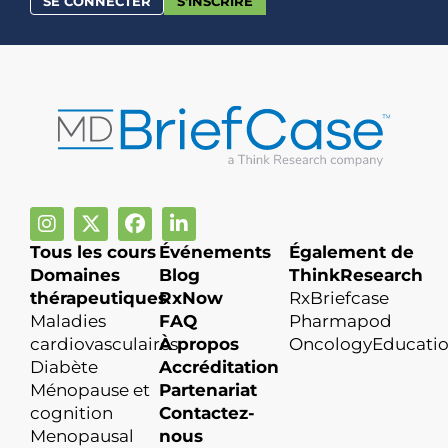
SE CONNECTER
S'INSCRIRE
Tous les cours
Événements
Également de
Domaines
Blog
ThinkResearch
thérapeutiques
RxNow
RxBriefcase
Maladies
FAQ
Pharmapod
cardiovasculaires
À propos
OncologyEducati
Diabète
Accréditation
Ménopause et
Partenariat
cognition
Contactez-
Menopausal
nous