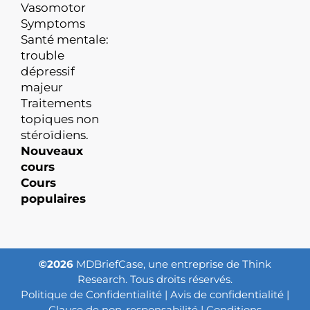
Vasomotor
Symptoms
Santé mentale:
trouble
dépressif
majeur
Traitements
topiques non
stéroïdiens.
Nouveaux
cours
Cours
populaires
©2026
MDBriefCase, une entreprise de Think
Research. Tous droits réservés.
Politique de Confidentialité
|
Avis de confidentialité
|
Clause de non-responsabilité
|
Conditions