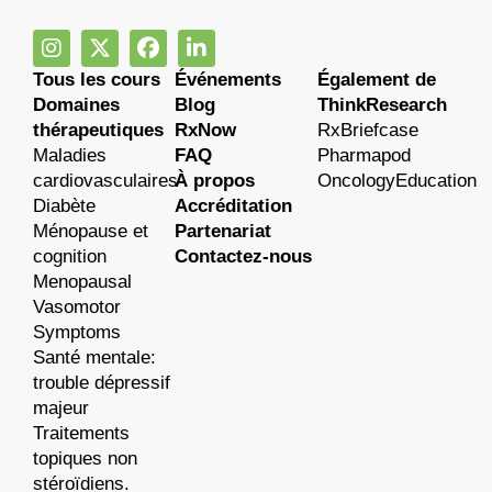
Tous les cours
Événements
Également de
Domaines
Blog
ThinkResearch
thérapeutiques
RxNow
RxBriefcase
Maladies
FAQ
Pharmapod
cardiovasculaires
À propos
OncologyEducation
Diabète
Accréditation
Ménopause et
Partenariat
cognition
Contactez-nous
Menopausal
Vasomotor
Symptoms
Santé mentale:
trouble dépressif
majeur
Traitements
topiques non
stéroïdiens.