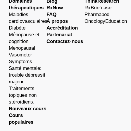
Domaines
Blog
ThinkResearch
thérapeutiques
RxNow
RxBriefcase
Maladies
FAQ
Pharmapod
cardiovasculaires
À propos
OncologyEducation
Diabète
Accréditation
Ménopause et
Partenariat
cognition
Contactez-nous
Menopausal
Vasomotor
Symptoms
Santé mentale:
trouble dépressif
majeur
Traitements
topiques non
stéroïdiens.
Nouveaux cours
Cours
populaires