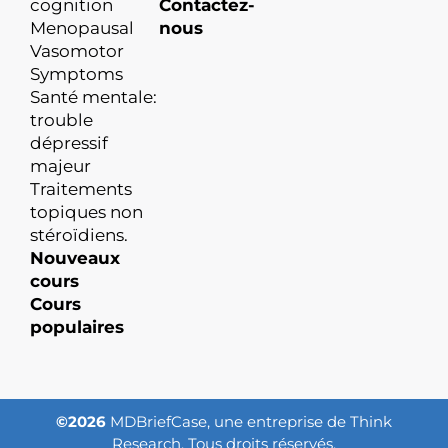
cognition
Contactez-
Menopausal
nous
Vasomotor
Symptoms
Santé mentale:
trouble
dépressif
majeur
Traitements
topiques non
stéroïdiens.
Nouveaux
cours
Cours
populaires
©2026
MDBriefCase, une entreprise de Think
Research. Tous droits réservés.