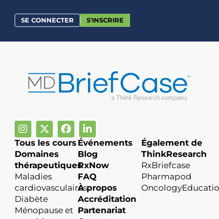
SE CONNECTER
S'INSCRIRE
Tous les cours
Événements
Également de
Domaines
Blog
ThinkResearch
thérapeutiques
RxNow
RxBriefcase
Maladies
FAQ
Pharmapod
cardiovasculaires
À propos
OncologyEducati
Diabète
Accréditation
Ménopause et
Partenariat