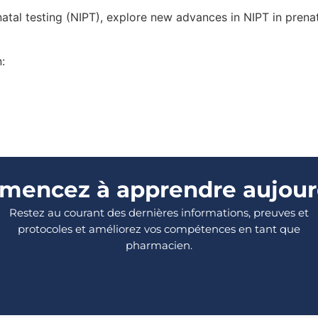
natal testing (NIPT), explore new advances in NIPT in prenat
:
encez à apprendre aujour
Restez au courant des dernières informations, preuves et
protocoles et améliorez vos compétences en tant que
pharmacien.