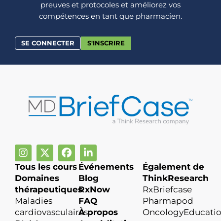
preuves et protocoles et améliorez vos
compétences en tant que pharmacien.
SE CONNECTER
S'INSCRIRE
Tous les cours
Événements
Également de
Domaines
Blog
ThinkResearch
thérapeutiques
RxNow
RxBriefcase
Maladies
FAQ
Pharmapod
cardiovasculaires
À propos
OncologyEducati