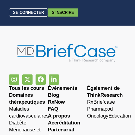
SE CONNECTER
S'INSCRIRE
Tous les cours
Événements
Également de
Domaines
Blog
ThinkResearch
thérapeutiques
RxNow
RxBriefcase
Maladies
FAQ
Pharmapod
cardiovasculaires
À propos
OncologyEducation
Diabète
Accréditation
Ménopause et
Partenariat