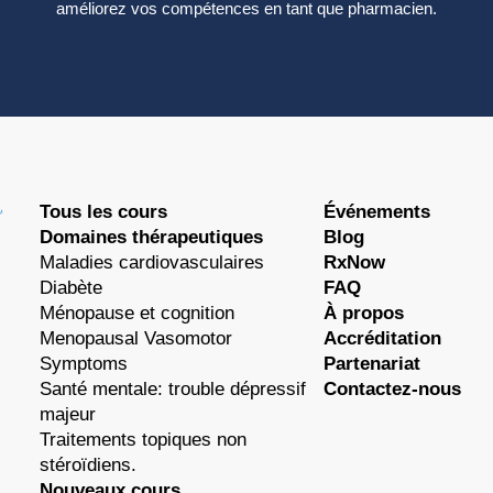
améliorez vos compétences en tant que pharmacien.
Tous les cours
Événements
Domaines thérapeutiques
Blog
Maladies cardiovasculaires
RxNow
Diabète
FAQ
Ménopause et cognition
À propos
Menopausal Vasomotor
Accréditation
Symptoms
Partenariat
Santé mentale: trouble dépressif
Contactez-nous
majeur
Traitements topiques non
stéroïdiens.
Nouveaux cours