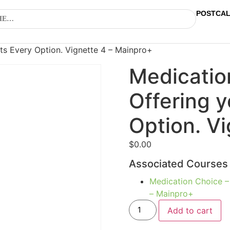
POSTCA
nts Every Option. Vignette 4 – Mainpro+
Medication
Offering y
Option. V
$
0.00
Associated Courses
Medication Choice – 
– Mainpro+
Add to cart