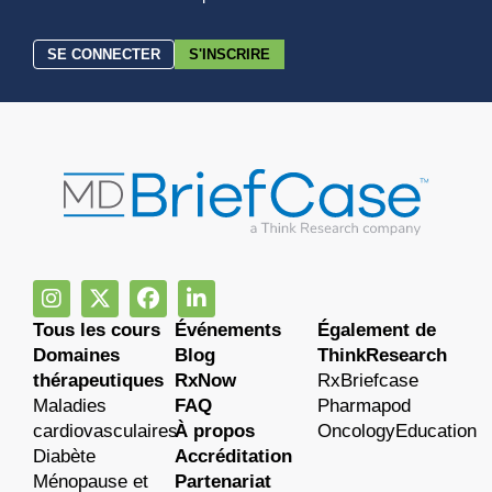
SE CONNECTER
S'INSCRIRE
Tous les cours
Événements
Également de
Domaines
Blog
ThinkResearch
thérapeutiques
RxNow
RxBriefcase
Maladies
FAQ
Pharmapod
cardiovasculaires
À propos
OncologyEducation
Diabète
Accréditation
Ménopause et
Partenariat