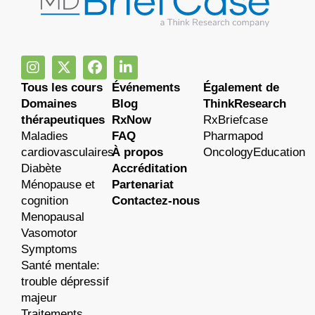
Tous les cours
Événements
Également de
Domaines
Blog
ThinkResearch
thérapeutiques
RxNow
RxBriefcase
Maladies
FAQ
Pharmapod
cardiovasculaires
À propos
OncologyEducation
Diabète
Accréditation
Ménopause et
Partenariat
cognition
Contactez-nous
Menopausal
Vasomotor
Symptoms
Santé mentale:
trouble dépressif
majeur
Traitements