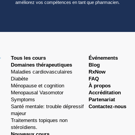
améliorez vos compétences en tant que pharmacien.
Tous les cours
Événements
Domaines thérapeutiques
Blog
Maladies cardiovasculaires
RxNow
Diabète
FAQ
Ménopause et cognition
À propos
Menopausal Vasomotor
Accréditation
Symptoms
Partenariat
Santé mentale: trouble dépressif
Contactez-nous
majeur
Traitements topiques non
stéroïdiens.
Nouveaux cours