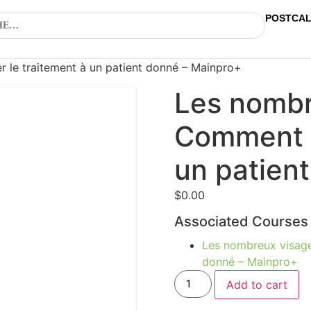
POSTCA
 le traitement à un patient donné – Mainpro+
Les nombr
Comment a
un patien
$
0.00
Associated Courses
Les nombreux visage
donné – Mainpro+
Add to cart