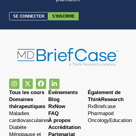
SE CONNECTER
S'INSCRIRE
Tous les cours
Événements
Également de
Domaines
Blog
ThinkResearch
thérapeutiques
RxNow
RxBriefcase
Maladies
FAQ
Pharmapod
cardiovasculaires
À propos
OncologyEducation
Diabète
Accréditation
Ménopause et
Partenariat