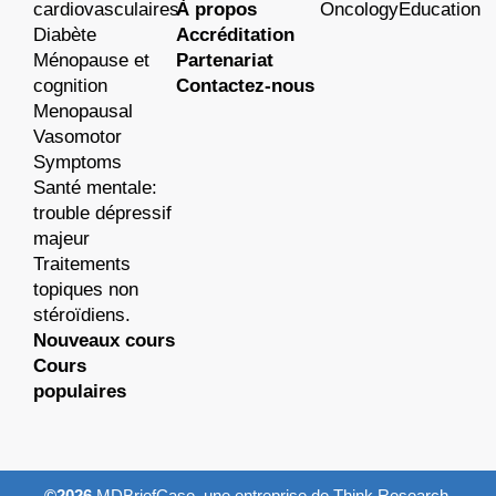
cardiovasculaires
À propos
OncologyEducation
Diabète
Accréditation
Ménopause et
Partenariat
cognition
Contactez-nous
Menopausal
Vasomotor
Symptoms
Santé mentale:
trouble dépressif
majeur
Traitements
topiques non
stéroïdiens.
Nouveaux cours
Cours
populaires
©2026
MDBriefCase, une entreprise de Think Research.