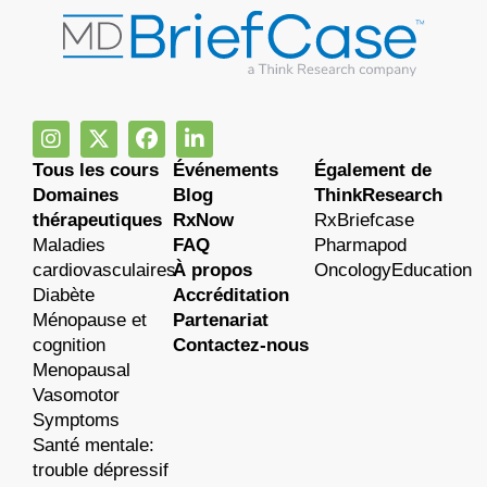
Tous les cours
Événements
Également de
Domaines
Blog
ThinkResearch
thérapeutiques
RxNow
RxBriefcase
Maladies
FAQ
Pharmapod
cardiovasculaires
À propos
OncologyEducation
Diabète
Accréditation
Ménopause et
Partenariat
cognition
Contactez-nous
Menopausal
Vasomotor
Symptoms
Santé mentale:
trouble dépressif