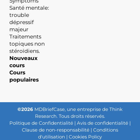
Symptoms
Santé mentale:
trouble
dépressif
majeur
Traitements
topiques non
stéroïdiens.
Nouveaux
cours
Cours
populaires
©2026
MDBriefCase, une entreprise de Think
Research. Tous droits réservés.
Politique de Confidentialité
|
Avis de confidentialité
|
Clause de non-responsabilité
|
Conditions
d'utilisation
|
Cookies Policy