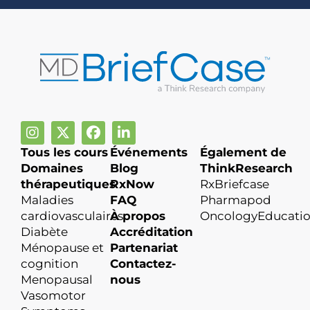
Tous les cours
Événements
Également de
Domaines
Blog
ThinkResearch
thérapeutiques
RxNow
RxBriefcase
Maladies
FAQ
Pharmapod
cardiovasculaires
À propos
OncologyEducati
Diabète
Accréditation
Ménopause et
Partenariat
cognition
Contactez-
Menopausal
nous
Vasomotor