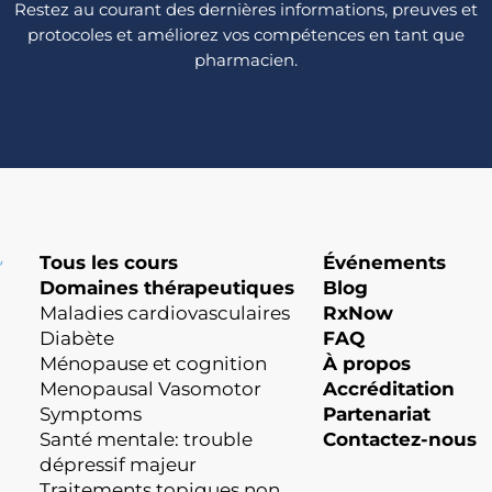
Restez au courant des dernières informations, preuves et
protocoles et améliorez vos compétences en tant que
pharmacien.
Tous les cours
Événements
Domaines thérapeutiques
Blog
Maladies cardiovasculaires
RxNow
Diabète
FAQ
Ménopause et cognition
À propos
Menopausal Vasomotor
Accréditation
Symptoms
Partenariat
Santé mentale: trouble
Contactez-nous
dépressif majeur
Traitements topiques non