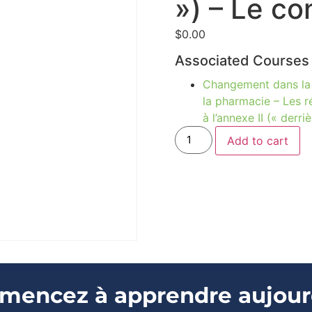
») – Le co
$
0.00
Associated Courses
Changement dans la p
la pharmacie – Les r
à l’annexe II (« derr
Add to cart
encez à apprendre aujour