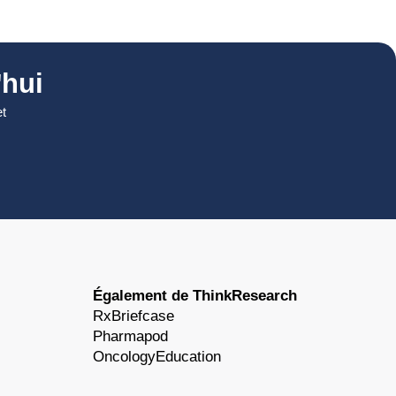
hui
et
Également de ThinkResearch
RxBriefcase
Pharmapod
OncologyEducation