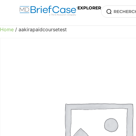
EXPLORER
Home
/ aakirapaidcoursetest