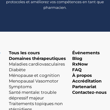
protocoles et améliorez vos compétences en tant que
pharmacien.
Tous les cours
Événements
Domaines thérapeutiques
Blog
Maladies cardiovasculaires
RxNow
Diabète
FAQ
Ménopause et cognition
À propos
Menopausal Vasomotor
Accréditation
Symptoms
Partenariat
Santé mentale: trouble
Contactez-nous
dépressif majeur
Traitements topiques non
stéroïdiens.