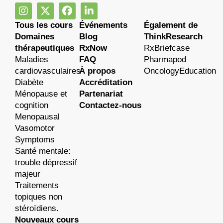
Tous les cours
Événements
Également de
Domaines
Blog
ThinkResearch
thérapeutiques
RxNow
RxBriefcase
Maladies
FAQ
Pharmapod
cardiovasculaires
À propos
OncologyEducation
Diabète
Accréditation
Ménopause et
Partenariat
cognition
Contactez-nous
Menopausal
Vasomotor
Symptoms
Santé mentale:
trouble dépressif
majeur
Traitements
topiques non
stéroïdiens.
Nouveaux cours