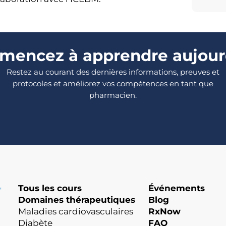
encez à apprendre aujour
Restez au courant des dernières informations, preuves et
protocoles et améliorez vos compétences en tant que
pharmacien.
Tous les cours
Événements
Domaines thérapeutiques
Blog
Maladies cardiovasculaires
RxNow
Diabète
FAQ