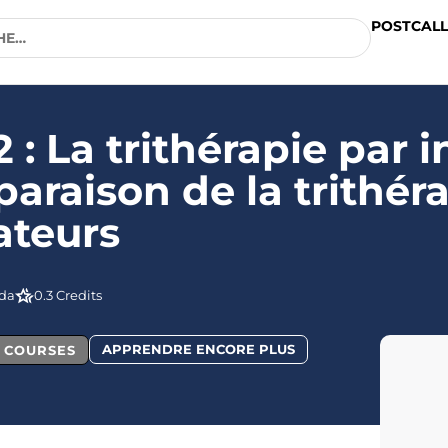
POSTCALL
 : La trithérapie par 
raison de la trithéra
ateurs
da
0.3 Credits
APPRENDRE ENCORE PLUS
L COURSES