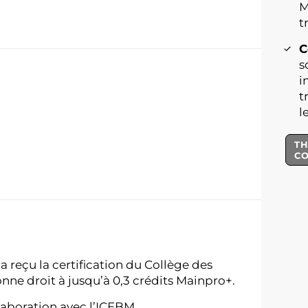
M
t
C
s
i
t
l
TH
C
reçu la certification du Collège des
ne droit à jusqu’à 0,3 crédits Mainpro+.
aboration avec l’ICEBM.