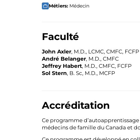
Métiers:
Médecin
Faculté
John Axler
, M.D., LCMC, CMFC, FCFP
André Belanger
, M.D., CMFC
Jeffrey Habert
, M.D., CMFC, FCFP
Sol Stern
, B. Sc, M.D., MCFP
Accréditation
Ce programme d’autoapprentissage a 
médecins de famille du Canada et don
Ce programme est développé en coll