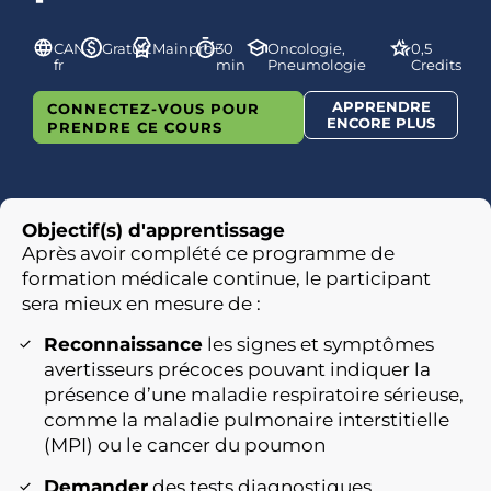
CAN-
Gratuit
Mainpro+
30
Oncologie,
0,5
fr
min
Pneumologie
Credits
APPRENDRE
CONNECTEZ-VOUS POUR
ENCORE PLUS
PRENDRE CE COURS
Objectif(s) d'apprentissage
Après avoir complété ce programme de
formation médicale continue, le participant
sera mieux en mesure de :
Reconnaissance
les signes et symptômes
avertisseurs précoces pouvant indiquer la
présence d’une maladie respiratoire sérieuse,
comme la maladie pulmonaire interstitielle
(MPI) ou le cancer du poumon
Demander
des tests diagnostiques