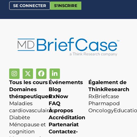
SE CONNECTER
S'INSCRIRE
Tous les cours
Événements
Également de
Domaines
Blog
ThinkResearch
thérapeutiques
RxNow
RxBriefcase
Maladies
FAQ
Pharmapod
cardiovasculaires
À propos
OncologyEducati
Diabète
Accréditation
Ménopause et
Partenariat
cognition
Contactez-