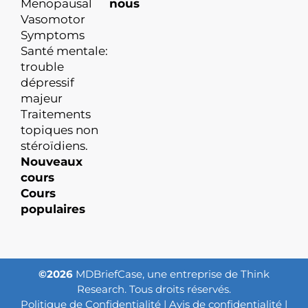
Menopausal
nous
Vasomotor
Symptoms
Santé mentale:
trouble
dépressif
majeur
Traitements
topiques non
stéroïdiens.
Nouveaux
cours
Cours
populaires
©2026
MDBriefCase, une entreprise de Think
Research. Tous droits réservés.
Politique de Confidentialité
|
Avis de confidentialité
|