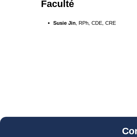
Faculté
Susie Jin
, RPh, CDE, CRE
Co