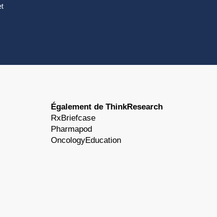
et
Également de ThinkResearch
RxBriefcase
Pharmapod
OncologyEducation