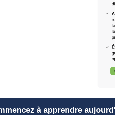
d
A
r
l
l
p
É
g
o
mmencez à apprendre aujourd'