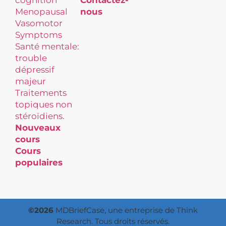
Menopausal
nous
Vasomotor
Symptoms
Santé mentale:
trouble
dépressif
majeur
Traitements
topiques non
stéroïdiens.
Nouveaux
cours
Cours
populaires
©2026
MDBriefCase, une entreprise de Think
Research. Tous droits réservés.