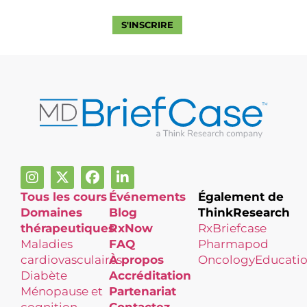
SE CONNECTER
S'INSCRIRE
Tous les cours
Événements
Également de
Domaines
Blog
ThinkResearch
thérapeutiques
RxNow
RxBriefcase
Maladies
FAQ
Pharmapod
cardiovasculaires
À propos
OncologyEducati
Diabète
Accréditation
Ménopause et
Partenariat
cognition
Contactez-