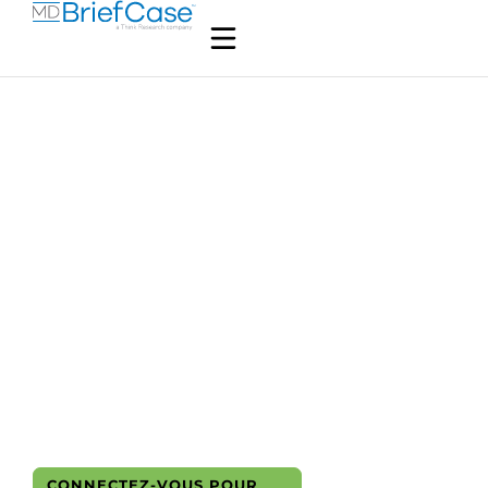
Optimiser la
thérapie orale au
fer : Conseils
pratiques pour les
cliniciens
CAN-
Gratuit
Non
15
Cardiovasculaire, Gastro-
0
fr
accrédité
min
entérologie, Hématologie
Crédits
APPRENDRE
CONNECTEZ-VOUS POUR