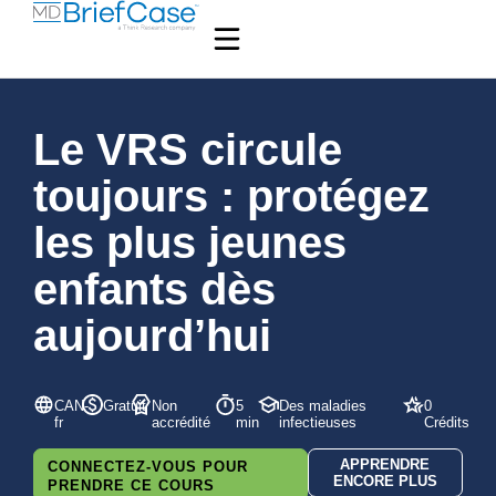
Le VRS circule
toujours : protégez
les plus jeunes
enfants dès
aujourd’hui
CAN-
Gratuit
Non
5
Des maladies
0
fr
accrédité
min
infectieuses
Crédits
APPRENDRE
CONNECTEZ-VOUS POUR
ENCORE PLUS
PRENDRE CE COURS