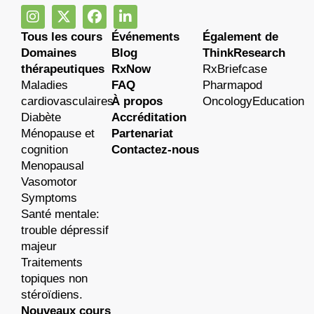
Tous les cours
Événements
Également de
Domaines
Blog
ThinkResearch
thérapeutiques
RxNow
RxBriefcase
Maladies
FAQ
Pharmapod
cardiovasculaires
À propos
OncologyEducation
Diabète
Accréditation
Ménopause et
Partenariat
cognition
Contactez-nous
Menopausal
Vasomotor
Symptoms
Santé mentale:
trouble dépressif
majeur
Traitements
topiques non
stéroïdiens.
Nouveaux cours