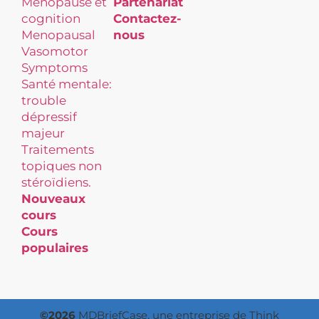
Ménopause et
Partenariat
cognition
Contactez-
Menopausal
nous
Vasomotor
Symptoms
Santé mentale:
trouble
dépressif
majeur
Traitements
topiques non
stéroïdiens.
Nouveaux
cours
Cours
populaires
©2026
MDBriefCase, une entreprise de Think