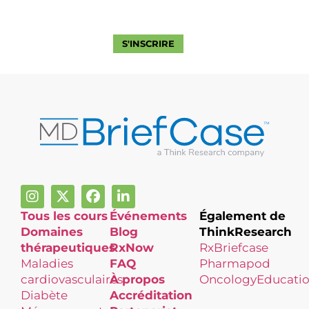
compétences en tant que pharmacien.
SE CONNECTER
S'INSCRIRE
Tous les cours
Événements
Également de
Domaines
Blog
ThinkResearch
thérapeutiques
RxNow
RxBriefcase
Maladies
FAQ
Pharmapod
cardiovasculaires
À propos
OncologyEducati
Diabète
Accréditation