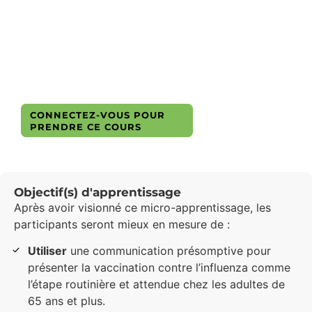
communication
CAN-
Gratuit
Non
5
Des maladies
0
fr
accrédité
min
infectieuses
Crédits
APPRENDRE
CONNECTEZ-VOUS POUR
ENCORE PLUS
PRENDRE CE COURS
Objectif(s) d'apprentissage
Après avoir visionné ce micro-apprentissage, les
participants seront mieux en mesure de :
Utiliser
une communication présomptive pour
présenter la vaccination contre l’influenza comme
l’étape routinière et attendue chez les adultes de
65 ans et plus.